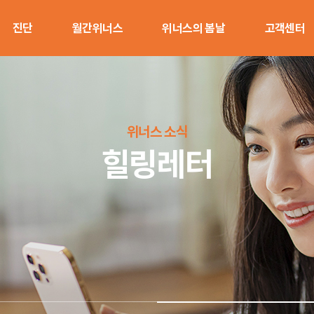
진단
월간위너스
위너스의 봄날
고객센터
직무스트레스
에듀케어
위너스의 봄날 상담센터
사업문의
진단
신체케어
상담신청
버크만심리진
위너스 소식
단
힐링케어
전문가 협약신
힐링레터
감정노동진단
마음케어
직장내괴롭힘
진단