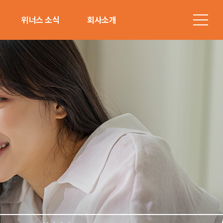
위너스 소식
회사소개
공지사항
소개
힐링레터
연혁
청
그룹사
오시는 길