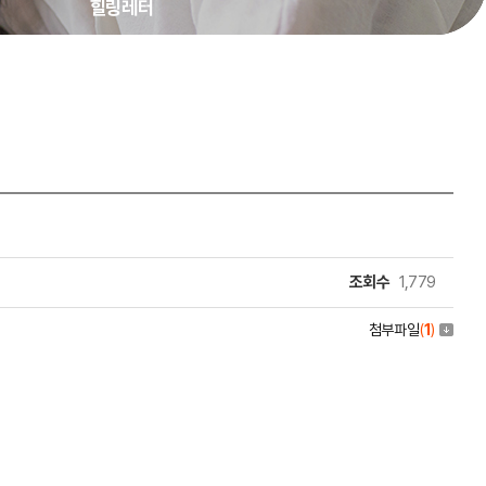
힐링레터
조회수
1,779
첨부파일
(
1
)