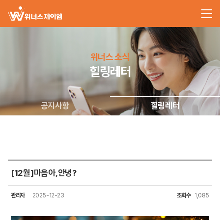
위너스 소식
힐링레터
공지사항
힐링레터
[12월]마음아,안녕?
관리자
2025-12-23
조회수
1,085