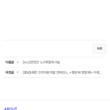
목록
다음글
[뉴스]연천군 노사화합워크숍
이전글
[홍보]HRD 인적자원개발 컨퍼런스, <행운쏙! 명함쏙!> 이벤트 성황리 진행
ABOUT