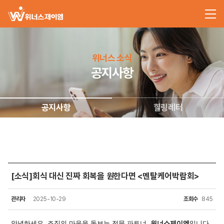
위너스 소식
공지사항
공지사항
힐링레터
[소식]회식 대신 진짜 회복을 원한다면 <멘탈케어박람회>
관리자
2025-10-29
조회수
845
안녕하세요.
조직의 마음을 돌보는 전문 파트너,
위너스제이엠
입니다.