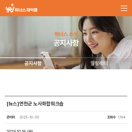
위너스 소식
공지사항
공지사항
힐링레터
[뉴스]연천군 노사화합워크숍
관리자
2025-10-30
조회수
1,164
2025.10.16.(목)