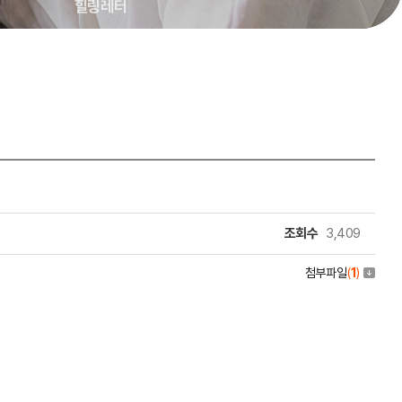
힐링레터
조회수
3,409
첨부파일
(
1
)