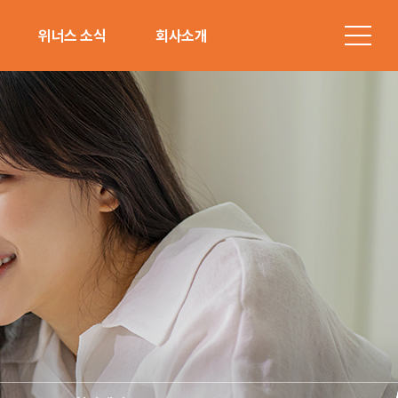
위너스 소식
회사소개
공지사항
소개
힐링레터
연혁
청
그룹사
오시는 길