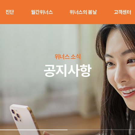
진단
월간위너스
위너스의 봄날
고객센터
직무스트레스
에듀케어
위너스의 봄날 상담센터
사업문의
진단
신체케어
상담신청
버크만심리진
위너스 소식
단
힐링케어
전문가 협약신
공지사항
감정노동진단
마음케어
직장내괴롭힘
진단