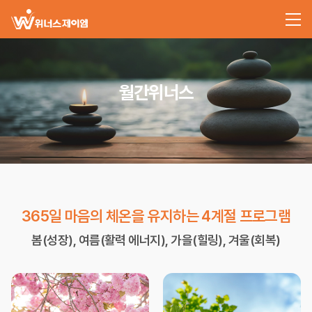
월간위너스
365일 마음의 체온을 유지하는 4계절 프로그램
봄(성장), 여름(활력 에너지), 가을(힐링), 겨울(회복)