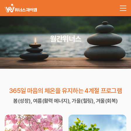
월간위너스
365일 마음의 체온을 유지하는 4계절 프로그램
봄(성장), 여름(활력 에너지), 가을(힐링), 겨울(회복)